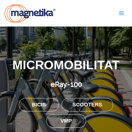
Vés
Mai
al
Men
contingut
MICROMOBILITAT
eRay-100
BICIS
SCOOTERS
VMP