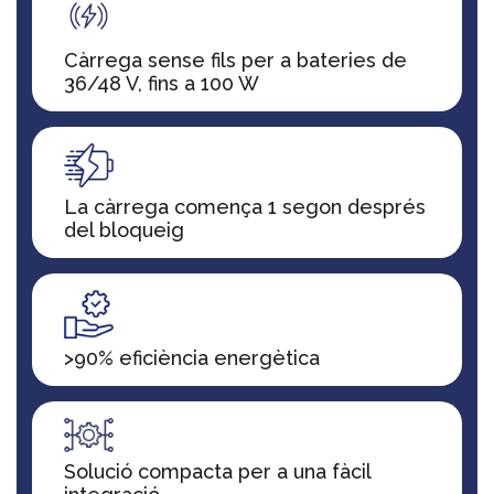
Càrrega sense fils per a bateries de
36/48 V, fins a 100 W
La càrrega comença 1 segon després
del bloqueig
>90% eficiència energètica
Solució compacta per a una fàcil