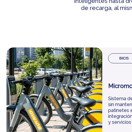
inteligentes hasta dr
de recarga, al mi
BICIS
Micromo
Sistema de
sin manten
patinetes e
integració
y servicios