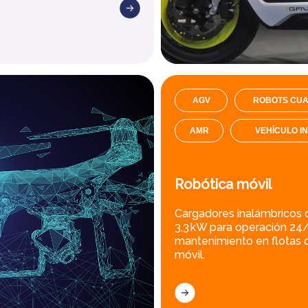
AGV
ROBOTS CU
AMR
VEHÍCULO I
Robótica móvil
Cargadores inalámbricos 
3,3 kW para operación 24
mantenimiento en flotas 
móvil.