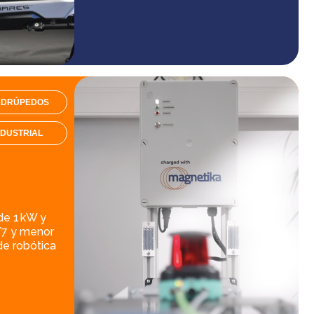
ADRÚPEDOS
NDUSTRIAL
de 1 kW y
/7 y menor
de robótica