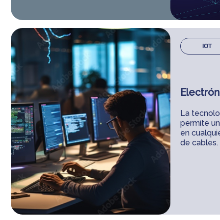
IOT
Electró
La tecnolo
permite un
en cualqui
de cables.